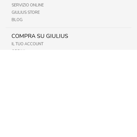
SERVIZIO ONLINE
GIULIUS STORE
BLOG
COMPRA SU GIULIUS
IL TUO ACCOUNT
ORDINI
METODI DI PAGAMENTO
SPEDIZIONI
RECESSO E RESO
INFORMATIVA PRIVACY
PRIVACY - MODULISTICA
PRIVACY POLICY
COOKIE POLICY
FIDELITY CARD
STORE
FRIULI