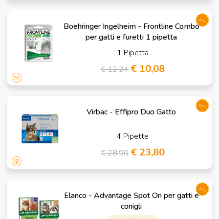
promo
Boehringer Ingelheim - Frontline Combo
per gatti e furetti 1 pipetta
1 Pipetta
€ 10,08
€ 12,24
promo
Virbac - Effipro Duo Gatto
4 Pipette
€ 23,80
€ 28,90
promo
Elanco - Advantage Spot On per gatti e
conigli