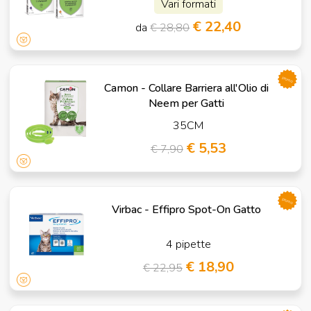
Vari formati
€ 22,40
da
€ 28,80
promo
Camon - Collare Barriera all'Olio di
Neem per Gatti
35CM
€ 5,53
€ 7,90
promo
Virbac - Effipro Spot-On Gatto
4 pipette
€ 18,90
€ 22,95