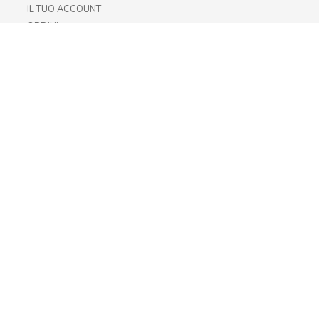
IL TUO ACCOUNT
ORDINI
METODI DI PAGAMENTO
SPEDIZIONI
RECESSO E RESO
INFORMATIVA PRIVACY
PRIVACY - MODULISTICA
PRIVACY POLICY
COOKIE POLICY
FIDELITY CARD
STORE
FRIULI
LAZIO
LOMBARDIA
TRENTINO-ALTO-ADIGE
VENETO