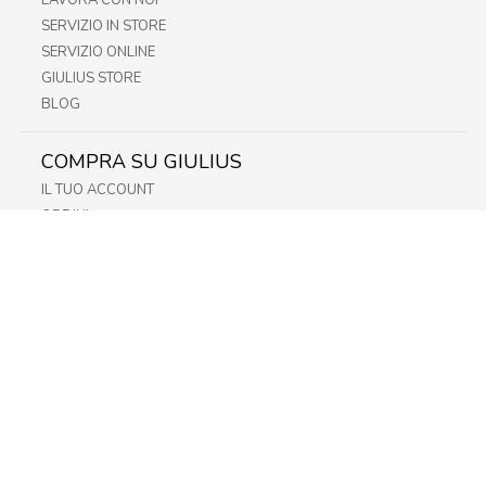
LAVORA CON NOI
SERVIZIO IN STORE
SERVIZIO ONLINE
GIULIUS STORE
BLOG
COMPRA SU GIULIUS
IL TUO ACCOUNT
ORDINI
METODI DI PAGAMENTO
SPEDIZIONI
RECESSO E RESO
INFORMATIVA PRIVACY
PRIVACY - MODULISTICA
PRIVACY POLICY
COOKIE POLICY
FIDELITY CARD
STORE