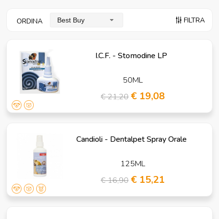
FILTRA
Best Buy
ORDINA
I.C.F. - Stomodine LP
50ML
€ 19,08
€ 21,20
Candioli - Dentalpet Spray Orale
125ML
€ 15,21
€ 16,90