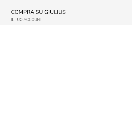
COMPRA SU GIULIUS
IL TUO ACCOUNT
ORDINI
METODI DI PAGAMENTO
SPEDIZIONI
RECESSO E RESO
INFORMATIVA PRIVACY
PRIVACY - MODULISTICA
PRIVACY POLICY
COOKIE POLICY
FIDELITY CARD
STORE
FRIULI
LAZIO
LOMBARDIA
TRENTINO-ALTO-ADIGE