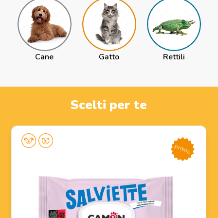
Cane
Gatto
Rettili
Scelti per te
promo