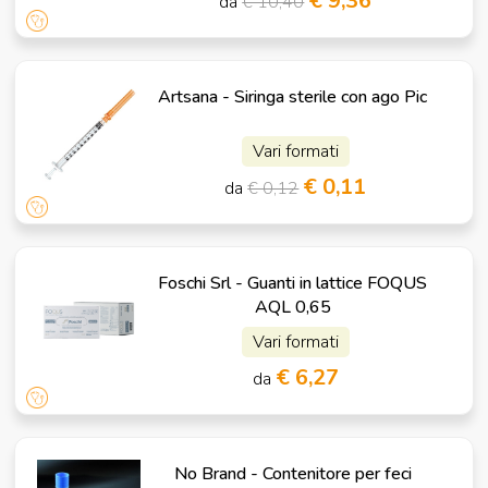
€ 9,36
da
€ 10,40
Artsana - Siringa sterile con ago Pic
Vari formati
€ 0,11
da
€ 0,12
Foschi Srl - Guanti in lattice FOQUS
AQL 0,65
Vari formati
€ 6,27
da
No Brand - Contenitore per feci