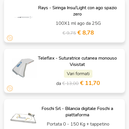
Rays - Siringa Insu/Light con ago spazio
zero
100X1 ml ago da 25G
€ 8,78
€ 9,75
Teleflex - Suturatrice cutanea monouso
Visistat
Vari formati
€ 11,70
da
€ 13,00
Foschi Srl - Bilancia digitale Foschi a
piattaforma
Portata 0 - 150 Kg + tappetino