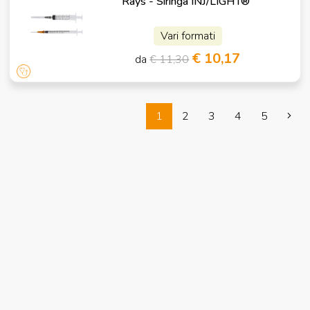
Rays - Siringa INJ/LIGHT®
Vari formati
€ 10,17
da
€ 11,30
1
2
3
4
5