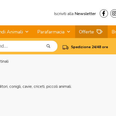
Iscriviti alla
Newsletter
ndi Animali
Parafarmacia
Offerte
B
Spedizione 24/48 ore
inali
ri, conigli, cavie, criceti, piccoli animali.