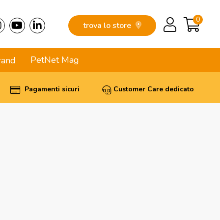
0
trova lo store
PetNet Mag
rand
Pagamenti sicuri
Customer Care dedicato