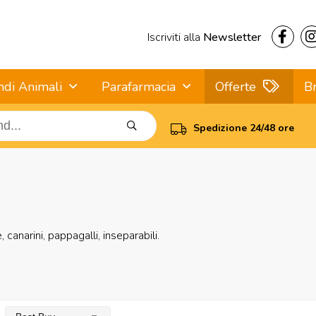
Iscriviti alla
Newsletter
ndi Animali
Parafarmacia
Offerte
B
Spedizione 24/48 ore
 canarini, pappagalli, inseparabili.