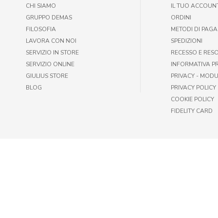
CHI SIAMO
IL TUO ACCOUN
GRUPPO DEMAS
ORDINI
FILOSOFIA
METODI DI PAG
LAVORA CON NOI
SPEDIZIONI
SERVIZIO IN STORE
RECESSO E RES
SERVIZIO ONLINE
INFORMATIVA P
GIULIUS STORE
PRIVACY - MODU
BLOG
PRIVACY POLICY
COOKIE POLICY
FIDELITY CARD
© GIULIUS PET SHOP | FAX +39 06-417905243 | P.IVA IT009