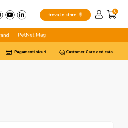
0
trova lo store
PetNet Mag
rand
Pagamenti sicuri
Customer Care dedicato