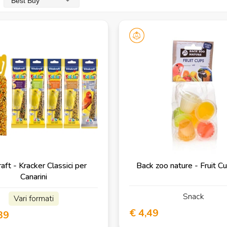
Best Buy
raft - Kracker Classici per
Back zoo nature - Fruit C
Canarini
Snack
Vari formati
€ 4,49
39