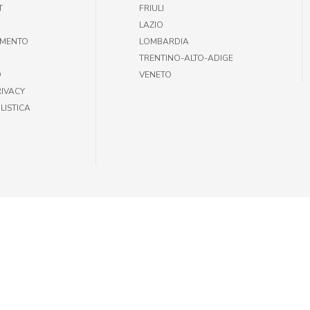
T
FRIULI
LAZIO
AMENTO
LOMBARDIA
TRENTINO-ALTO-ADIGE
O
VENETO
RIVACY
LISTICA
35301002 |
INFOGIULIUSPETSHOP@DEMAS.IT