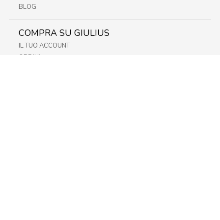
BLOG
COMPRA SU GIULIUS
IL TUO ACCOUNT
ORDINI
METODI DI PAGAMENTO
SPEDIZIONI
RECESSO E RESO
INFORMATIVA PRIVACY
PRIVACY - MODULISTICA
PRIVACY POLICY
COOKIE POLICY
FIDELITY CARD
STORE
FRIULI
LAZIO
LOMBARDIA