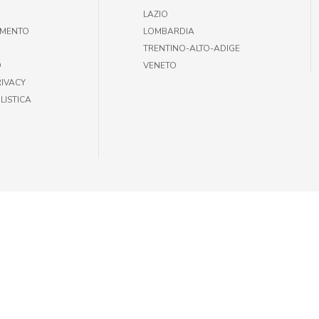
LAZIO
AMENTO
LOMBARDIA
TRENTINO-ALTO-ADIGE
O
VENETO
RIVACY
LISTICA
35301002 |
INFOGIULIUSPETSHOP@DEMAS.IT