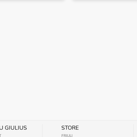
U GIULIUS
STORE
T
FRIULI