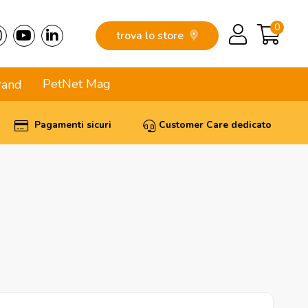
0
trova lo store
PetNet Mag
rand
Pagamenti sicuri
Customer Care dedicato