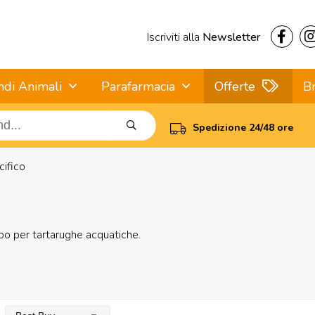
Iscriviti alla
Newsletter
ndi Animali
Parafarmacia
Offerte
B
Spedizione 24/48 ore
ifico
bo per tartarughe acquatiche.