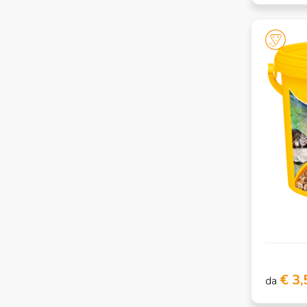
€ 3,
da