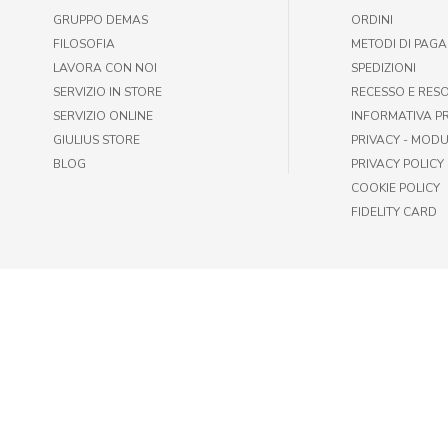
GRUPPO DEMAS
ORDINI
FILOSOFIA
METODI DI PAG
LAVORA CON NOI
SPEDIZIONI
SERVIZIO IN STORE
RECESSO E RES
SERVIZIO ONLINE
INFORMATIVA P
GIULIUS STORE
PRIVACY - MODU
BLOG
PRIVACY POLICY
COOKIE POLICY
FIDELITY CARD
© GIULIUS PET SHOP | FAX +39 06-417905243 | P.IVA IT009