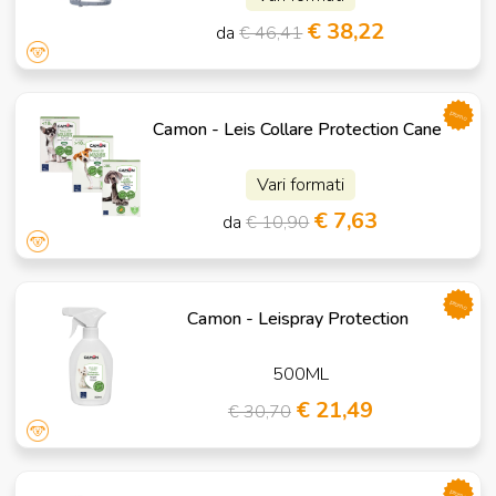
€ 38,22
da
€ 46,41
promo
Camon - Leis Collare Protection Cane
Vari formati
€ 7,63
da
€ 10,90
promo
Camon - Leispray Protection
500ML
€ 21,49
€ 30,70
promo