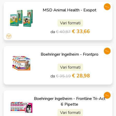
promo
MSD Animal Health - Exspot
Vari formati
€ 33,66
da
€ 40,87
promo
Boehringer Ingelheim - Frontpro
Vari formati
€ 28,98
da
€ 35,19
promo
Boehringer Ingelheim - Frontline Tri-Act
6 Pipette
Vari formati