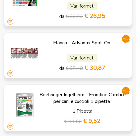
Vari formati
€ 26,95
da
€ 32,73
promo
Elanco - Advantix Spot-On
Vari formati
€ 30,87
da
€ 37,48
promo
Boehringer Ingelheim - Frontline Combo
per cani e cuccioli 1 pipetta
1 Pipetta
€ 9,52
€ 11,56