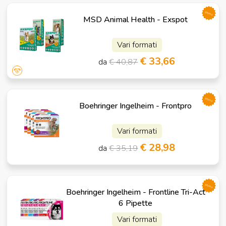
promo
MSD Animal Health - Exspot
Vari formati
€ 33,66
da
€ 40,87
promo
Boehringer Ingelheim - Frontpro
Vari formati
€ 28,98
da
€ 35,19
promo
Boehringer Ingelheim - Frontline Tri-Act
6 Pipette
Vari formati