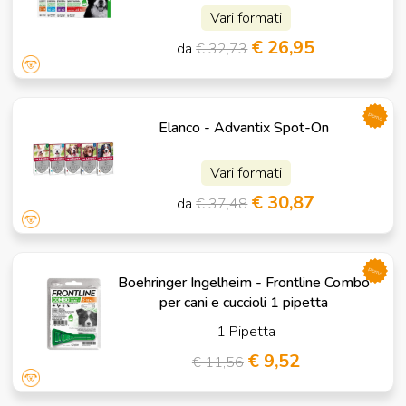
Vari formati
€ 26,95
da
€ 32,73
promo
Elanco - Advantix Spot-On
Vari formati
€ 30,87
da
€ 37,48
promo
Boehringer Ingelheim - Frontline Combo
per cani e cuccioli 1 pipetta
1 Pipetta
€ 9,52
€ 11,56