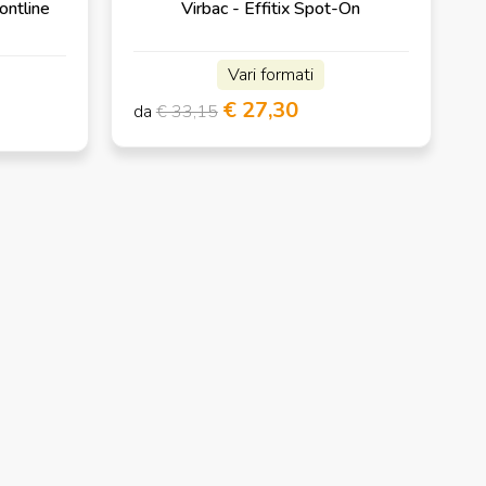
ontline
Virbac - Effitix Spot-On
Vari formati
€ 27,30
da
€ 33,15