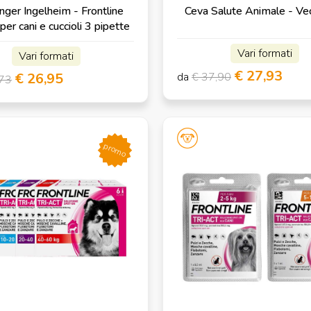
nger Ingelheim - Frontline
Ceva Salute Animale - Ve
er cani e cuccioli 3 pipette
Vari formati
Vari formati
€ 27,93
€ 26,95
da
€ 37,90
,73
promo