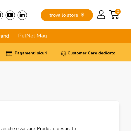
0
trova lo store
PetNet Mag
rand
Pagamenti sicuri
Customer Care dedicato
, zecche e zanzare. Prodotto destinato