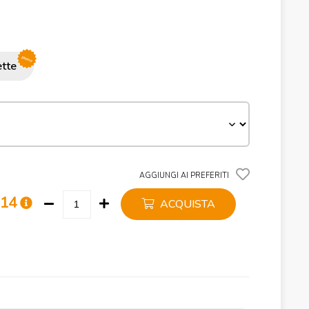
promo
ette
AGGIUNGI AI PREFERITI
,14
ACQUISTA