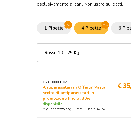
esclusivamente ai cani. Non usare sui gatti.
promo
promo
1 Pipetta
4 Pipette
6 Pip
Cod.
00003107
€ 35
Antiparassitari in Offerta! Vasta
scelta di antiparassitari in
promozione fino al 30%
disponibile
Miglior prezzo negli ultimi 30gg € 42,67