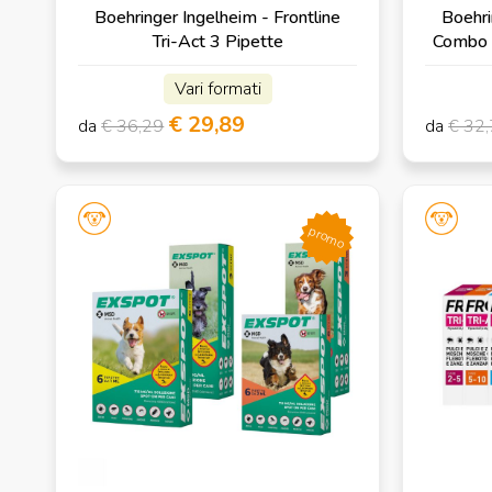
Boehringer Ingelheim - Frontline
Boehri
Tri-Act 3 Pipette
Combo p
Vari formati
€ 29,89
da
€ 36,29
da
€ 32
promo