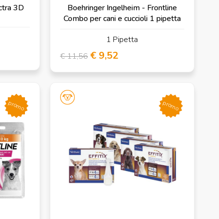
ctra 3D
Boehringer Ingelheim - Frontline
Combo per cani e cuccioli 1 pipetta
1 Pipetta
€ 9,52
€ 11,56
promo
promo