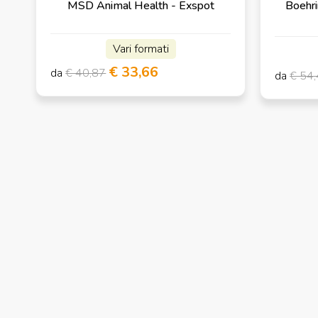
MSD Animal Health - Exspot
Boehri
Vari formati
€ 33,66
da
€ 40,87
da
€ 54