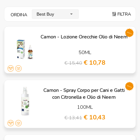
FILTRA
Best Buy
ORDINA
promo
Camon - Lozione Orecchie Olio di Neem
50ML
€ 10,78
€ 15,40
promo
Camon - Spray Corpo per Cani e Gatti
con Citronella e Olio di Neem
100ML
€ 10,43
€ 13,41