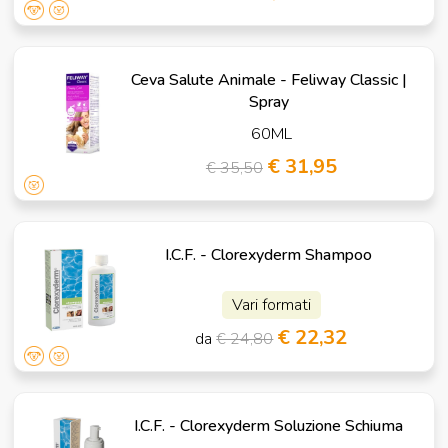
Ceva Salute Animale - Feliway Classic |
Spray
60ML
€ 31,95
€ 35,50
I.C.F. - Clorexyderm Shampoo
Vari formati
€ 22,32
da
€ 24,80
I.C.F. - Clorexyderm Soluzione Schiuma