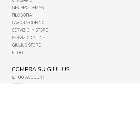
CHI SIAMO
GRUPPO DEMAS
FILOSOFIA
LAVORA CON NOI
SERVIZIO IN STORE
SERVIZIO ONLINE
GIULIUS STORE
BLOG
COMPRA SU GIULIUS
IL TUO ACCOUNT
ORDINI
METODI DI PAGAMENTO
SPEDIZIONI
RECESSO E RESO
INFORMATIVA PRIVACY
PRIVACY - MODULISTICA
PRIVACY POLICY
COOKIE POLICY