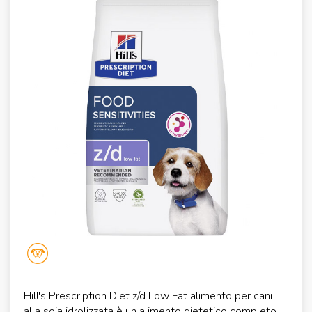
Hill's Prescription Diet z/d Low Fat alimento per cani
alla soia idrolizzata è un alimento dietetico completo