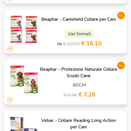
promo
Beaphar - Canishield Collare per Cani
Vari formati
€ 16,10
da
€ 20,70
promo
Beaphar - Protezione Naturale Collare
Scudo Cane
80CM
€ 7,28
€ 9,36
Virbac - Collare Reading Long Action
per Cani