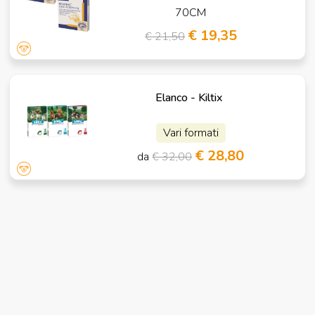
70CM
€ 19,35
€ 21,50
Elanco - Kiltix
Vari formati
€ 28,80
da
€ 32,00