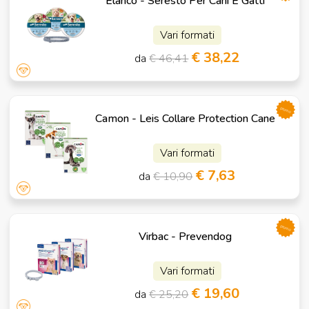
Elanco - Seresto Per Cani E Gatti
Vari formati
€ 38,22
da
€ 46,41
promo
Camon - Leis Collare Protection Cane
Vari formati
€ 7,63
da
€ 10,90
promo
Virbac - Prevendog
Vari formati
€ 19,60
da
€ 25,20