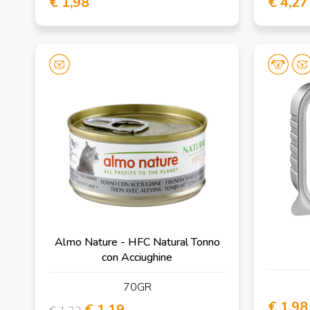
€ 1,98
€ 4,27
Almo Nature - HFC Natural Tonno
con Acciughine
70GR
€ 1,98
€ 1,19