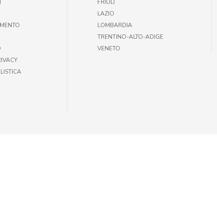
T
FRIULI
LAZIO
AMENTO
LOMBARDIA
TRENTINO-ALTO-ADIGE
O
VENETO
RIVACY
LISTICA
35301002 |
INFOGIULIUSPETSHOP@DEMAS.IT