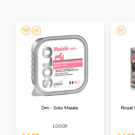
Drn - Solo Maiale
Royal 
100GR