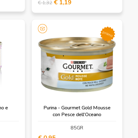
€ 1,19
€ 1,32
promo
no e
Purina - Gourmet Gold Mousse
con Pesce dell'Oceano
85GR
€ 0,95