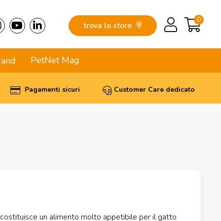
0
trova lo store
PetNet Mag
rand
Pagamenti sicuri
Customer Care dedicato
costituisce un alimento molto appetibile per il gatto