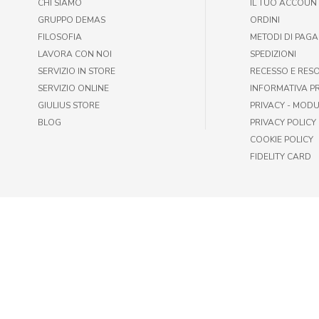
CHI SIAMO
IL TUO ACCOUN
GRUPPO DEMAS
ORDINI
FILOSOFIA
METODI DI PAG
LAVORA CON NOI
SPEDIZIONI
SERVIZIO IN STORE
RECESSO E RES
SERVIZIO ONLINE
INFORMATIVA P
GIULIUS STORE
PRIVACY - MODU
BLOG
PRIVACY POLICY
COOKIE POLICY
FIDELITY CARD
© GIULIUS PET SHOP | FAX +39 06-417905243 | P.IVA IT009