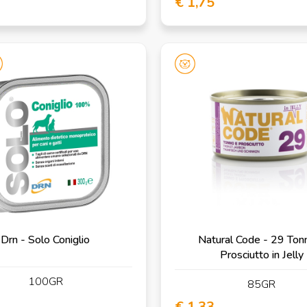
€ 1,75
Drn - Solo Coniglio
Natural Code - 29 Ton
Prosciutto in Jelly
100GR
85GR
€ 1,33