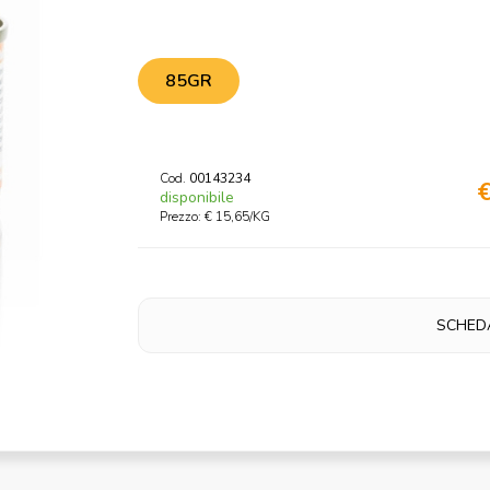
85GR
Cod.
00143234
€
disponibile
Prezzo: € 15,65/KG
SCHED