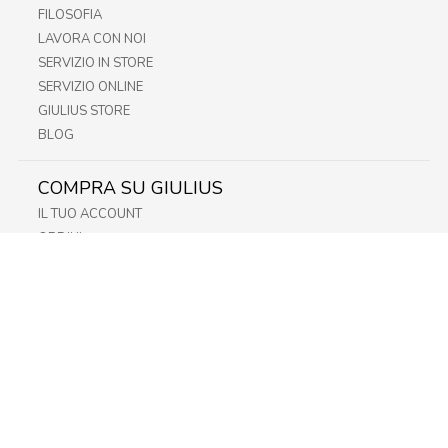
FILOSOFIA
LAVORA CON NOI
SERVIZIO IN STORE
SERVIZIO ONLINE
GIULIUS STORE
BLOG
COMPRA SU GIULIUS
IL TUO ACCOUNT
ORDINI
METODI DI PAGAMENTO
SPEDIZIONI
RECESSO E RESO
INFORMATIVA PRIVACY
PRIVACY - MODULISTICA
PRIVACY POLICY
COOKIE POLICY
FIDELITY CARD