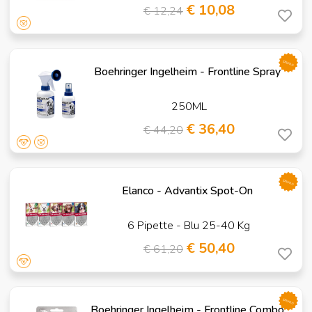
€ 10,08
€ 12,24
promo
Boehringer Ingelheim - Frontline Spray
250ML
€ 36,40
€ 44,20
promo
Elanco - Advantix Spot-On
6 Pipette - Blu 25-40 Kg
€ 50,40
€ 61,20
promo
Boehringer Ingelheim - Frontline Combo