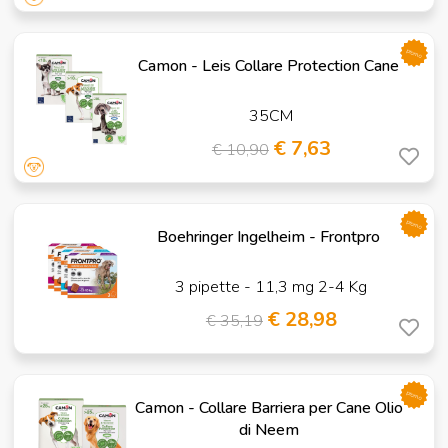
promo
Camon - Leis Collare Protection Cane
35CM
€ 7,63
€ 10,90
promo
Boehringer Ingelheim - Frontpro
3 pipette - 11,3 mg 2-4 Kg
€ 28,98
€ 35,19
promo
Camon - Collare Barriera per Cane Olio
di Neem