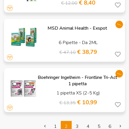
€ 8,40
€ 12,00
promo
MSD Animal Health - Exspot
6 Pipette - Da 2ML
€ 38,79
€ 47,10
promo
Boehringer Ingelheim - Frontline Tri-Act
1 pipetta
1 pipetta XS (2-5 Kg)
€ 10,99
€ 13,35
1
2
3
4
5
6