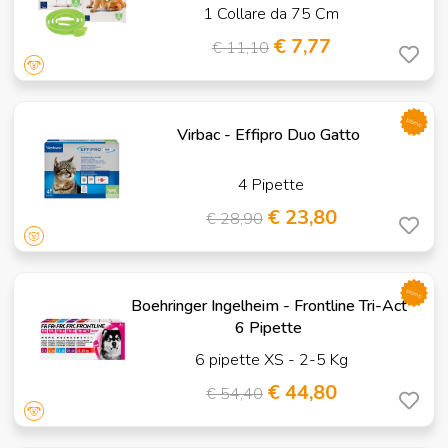
1 Collare da 75 Cm
€ 7,77
€ 11,10
promo
Virbac - Effipro Duo Gatto
4 Pipette
€ 23,80
€ 28,90
promo
Boehringer Ingelheim - Frontline Tri-Act
6 Pipette
6 pipette XS - 2-5 Kg
€ 44,80
€ 54,40