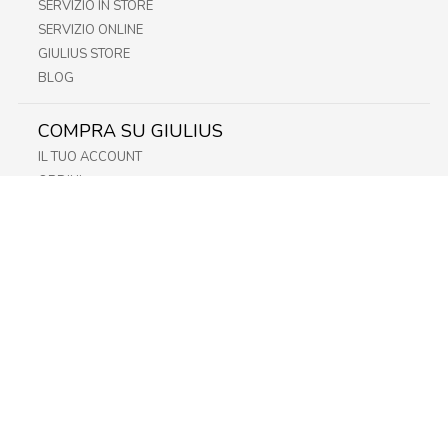
SERVIZIO IN STORE
SERVIZIO ONLINE
GIULIUS STORE
BLOG
COMPRA SU GIULIUS
IL TUO ACCOUNT
ORDINI
METODI DI PAGAMENTO
SPEDIZIONI
RECESSO E RESO
INFORMATIVA PRIVACY
PRIVACY - MODULISTICA
PRIVACY POLICY
COOKIE POLICY
FIDELITY CARD
STORE