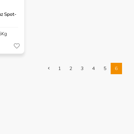
uz Spot-
25Kg
1
2
3
4
5
6