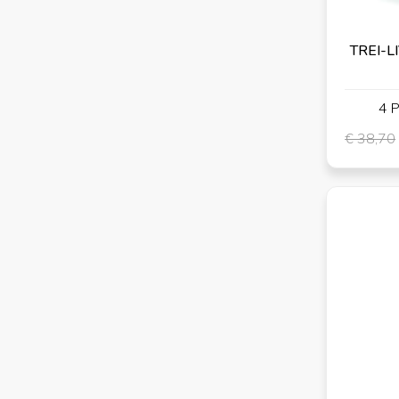
TREI-LI
4 P
€ 38,70