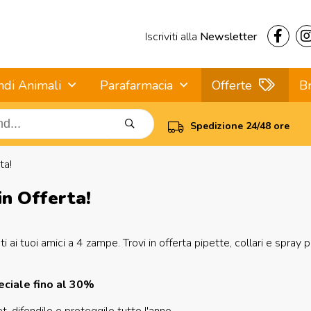
Iscriviti alla
Newsletter
ndi Animali
Parafarmacia
Offerte
B
Spedizione 24/48 ore
ta!
in Offerta!
 ai tuoi amici a 4 zampe. Trovi in offerta pipette, collari e spray p
eciale fino al 30%