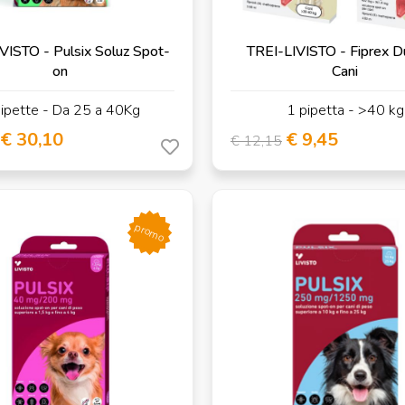
VISTO - Pulsix Soluz Spot-
TREI-LIVISTO - Fiprex D
on
Cani
ipette - Da 25 a 40Kg
1 pipetta - >40 kg
€ 30,10
€ 9,45
€ 12,15
promo