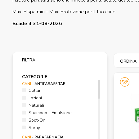
Insetti e parassiti sono una minaccia per la salute del tuo pe
Maxi Risparmio - Maxi Protezione per il tuo cane
Scade il 31-08-2026
FILTRA
ORDINA
CATEGORIE
CANI
- ANTIPARASSITARI
Collari
Lozioni
Naturali
Shampoo - Emulsione
Spot-On
Spray
CANI
- PARAFARMACIA