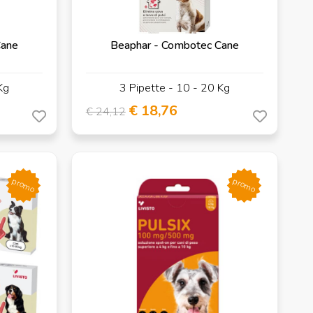
Cane
Beaphar - Combotec Cane
Kg
3 Pipette - 10 - 20 Kg
€ 18,76
€ 24,12
promo
promo