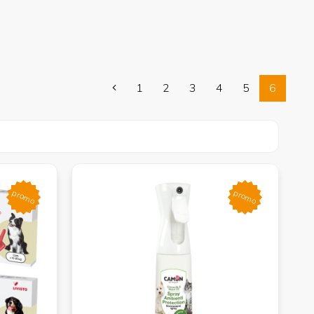
1
2
3
4
5
6
promo
promo