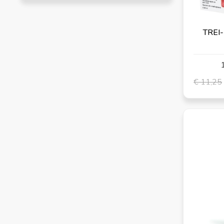
INSETTICIDI E REPELLENTI
Ectoparassiticidi, Insetticidi e Repellenti
TREI-
- ALTRO
Altro
1
€ 11,25