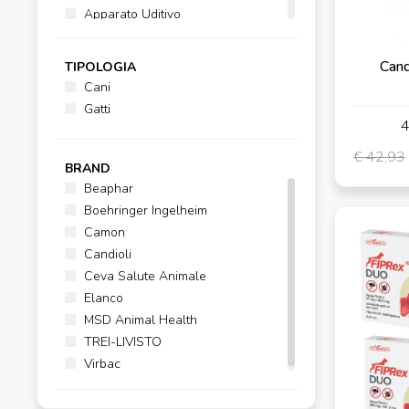
Apparato Uditivo
Patologie Cutanee
Cand
CANI
- CURA E IGIENE
TIPOLOGIA
Salviette e Guanti
Cani
Gatti
GATTI
- ANTIPARASSITARI
4
Collari
Fiale
€ 42,93
BRAND
Lozioni
Beaphar
Naturali
Boehringer Ingelheim
Shampoo - Emulsione
Camon
Spot-On
Candioli
Spray
Ceva Salute Animale
GATTI
- PARAFARMACIA
Elanco
Apparato Uditivo
MSD Animal Health
Cute e Pelo
TREI-LIVISTO
GATTI
- CURA E IGIENE
Virbac
Salviette e Guanti
REPELLENTI
- FARMACI ANTIPARASSITARI,