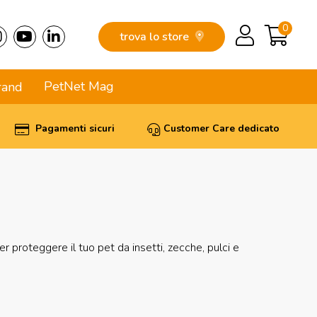
0
trova lo store
PetNet Mag
rand
Pagamenti sicuri
Customer Care dedicato
er proteggere il tuo pet da insetti, zecche, pulci e