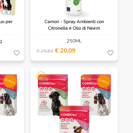
uo per
Camon - Spray Ambienti con
Citronella e Olio di Neem
g
250ML
€ 20,09
€ 25,83
promo
promo