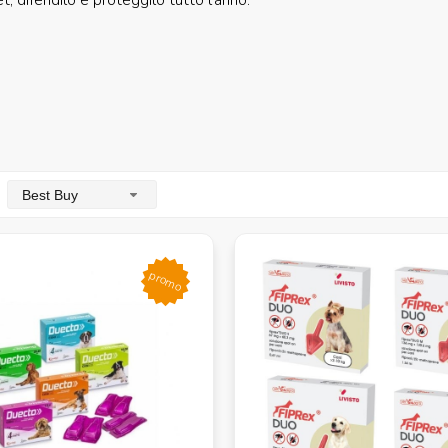
t, difendilo e proteggilo tutto l'anno.
Best Buy
promo