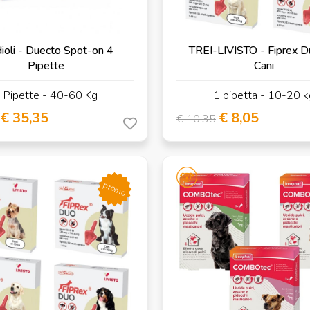
ioli - Duecto Spot-on 4
TREI-LIVISTO - Fiprex D
Pipette
Cani
 Pipette - 40-60 Kg
1 pipetta - 10-20 k
€ 35,35
€ 8,05
€ 10,35
promo