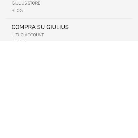
GIULIUS STORE
BLOG
COMPRA SU GIULIUS
IL TUO ACCOUNT
ORDINI
METODI DI PAGAMENTO
SPEDIZIONI
RECESSO E RESO
INFORMATIVA PRIVACY
PRIVACY - MODULISTICA
PRIVACY POLICY
COOKIE POLICY
FIDELITY CARD
STORE
FRIULI
LAZIO