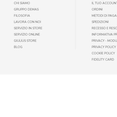
CHI SIAMO
IL TUO ACCOUN
GRUPPO DEMAS
ORDINI
FILOSOFIA
METODI DI PAG
LAVORA CON NOI
SPEDIZIONI
SERVIZIO IN STORE
RECESSO E RES
SERVIZIO ONLINE
INFORMATIVA P
GIULIUS STORE
PRIVACY - MODU
BLOG
PRIVACY POLICY
COOKIE POLICY
FIDELITY CARD
© GIULIUS PET SHOP | FAX +39 06-417905243 | P.IVA IT009