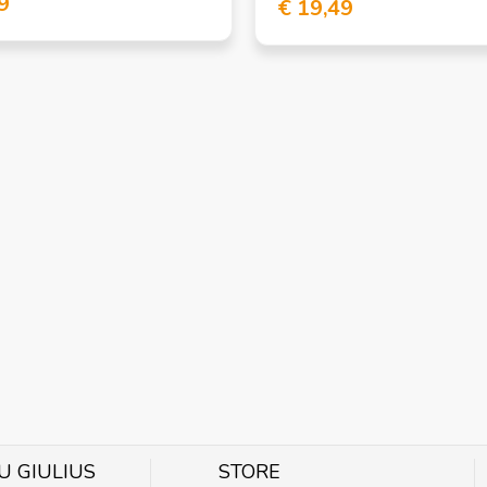
9
€ 19,49
U GIULIUS
STORE