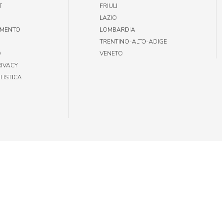
T
FRIULI
LAZIO
AMENTO
LOMBARDIA
TRENTINO-ALTO-ADIGE
O
VENETO
RIVACY
LISTICA
35301002 |
INFOGIULIUSPETSHOP@DEMAS.IT