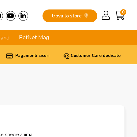
0
trova lo store
PetNet Mag
rand
Pagamenti sicuri
Customer Care dedicato
e specie animali.