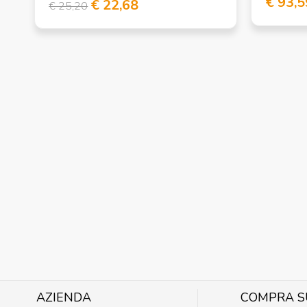
€ 93,5
€ 22,68
€ 25,20
AZIENDA
COMPRA S