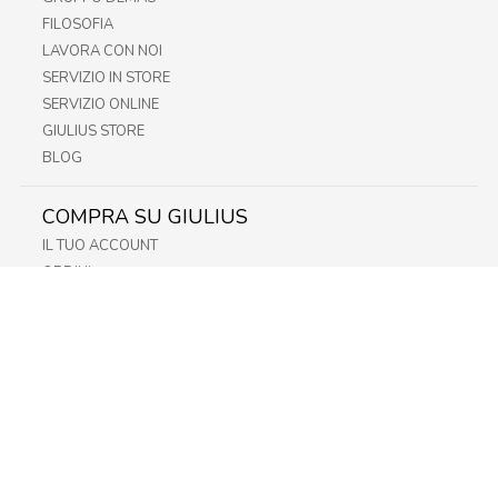
FILOSOFIA
LAVORA CON NOI
SERVIZIO IN STORE
SERVIZIO ONLINE
GIULIUS STORE
BLOG
COMPRA SU GIULIUS
IL TUO ACCOUNT
ORDINI
METODI DI PAGAMENTO
SPEDIZIONI
RECESSO E RESO
INFORMATIVA PRIVACY
PRIVACY - MODULISTICA
PRIVACY POLICY
COOKIE POLICY
FIDELITY CARD