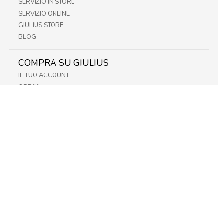
SERVIZIO IN STORE
SERVIZIO ONLINE
GIULIUS STORE
BLOG
COMPRA SU GIULIUS
IL TUO ACCOUNT
ORDINI
METODI DI PAGAMENTO
SPEDIZIONI
RECESSO E RESO
INFORMATIVA PRIVACY
PRIVACY - MODULISTICA
PRIVACY POLICY
COOKIE POLICY
FIDELITY CARD
STORE