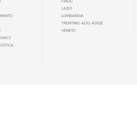
T
FRIULI
LAZIO
AMENTO
LOMBARDIA
TRENTINO-ALTO-ADIGE
O
VENETO
RIVACY
LISTICA
35301002 |
INFOGIULIUSPETSHOP@DEMAS.IT