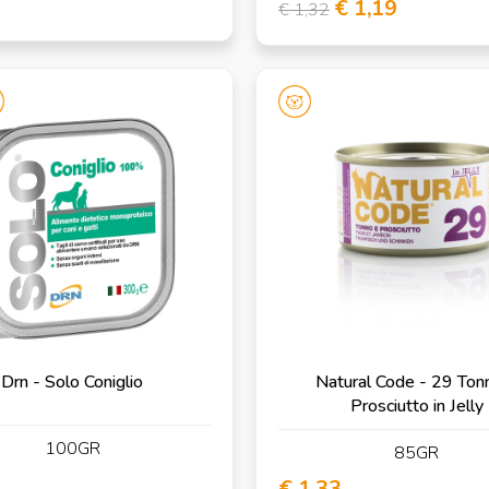
€ 1,19
€ 1,32
Drn - Solo Coniglio
Natural Code - 29 Ton
Prosciutto in Jelly
100GR
85GR
€ 1,33