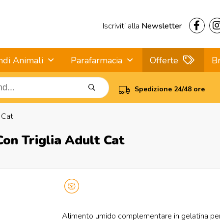
Iscriviti alla
Newsletter
ndi Animali
Parafarmacia
Offerte
B
Spedizione 24/48 ore
 Cat
on Triglia Adult Cat
Alimento umido complementare in gelatina per 