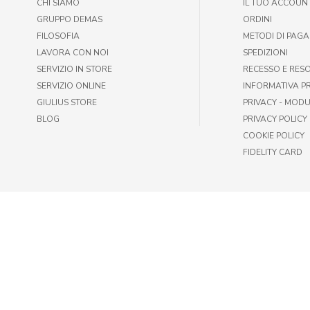
CHI SIAMO
IL TUO ACCOUN
GRUPPO DEMAS
ORDINI
FILOSOFIA
METODI DI PAG
LAVORA CON NOI
SPEDIZIONI
SERVIZIO IN STORE
RECESSO E RES
SERVIZIO ONLINE
INFORMATIVA P
GIULIUS STORE
PRIVACY - MODU
BLOG
PRIVACY POLICY
COOKIE POLICY
FIDELITY CARD
© GIULIUS PET SHOP | FAX +39 06-417905243 | P.IVA IT009