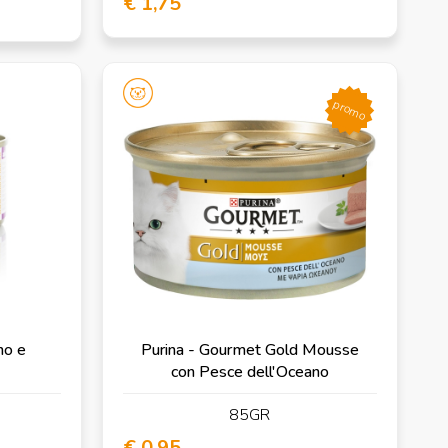
€ 1,75
promo
no e
Purina - Gourmet Gold Mousse
con Pesce dell'Oceano
85GR
€ 0,95