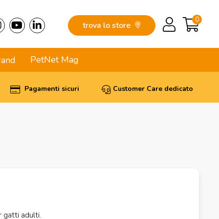
0
trova lo store
PetNet Mag
rand
Pagamenti sicuri
Customer Care dedicato
gatti adulti.