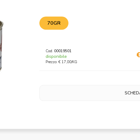
70GR
Cod.
00019501
€
disponibile
Prezzo: € 17,00/KG
SCHED