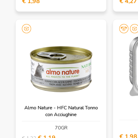
€ 1,98
€ 4,27
Almo Nature - HFC Natural Tonno
con Acciughine
70GR
€ 1,98
€ 1,19