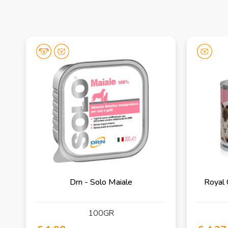
Drn - Solo Maiale
Royal 
100GR