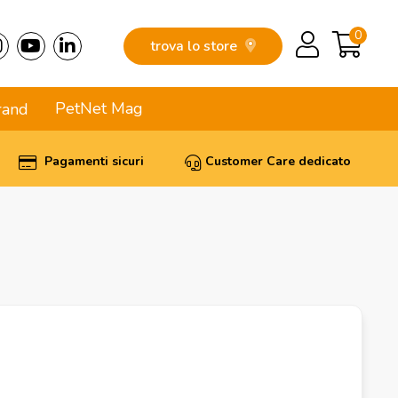
0
trova lo store
PetNet Mag
rand
Pagamenti sicuri
Customer Care dedicato