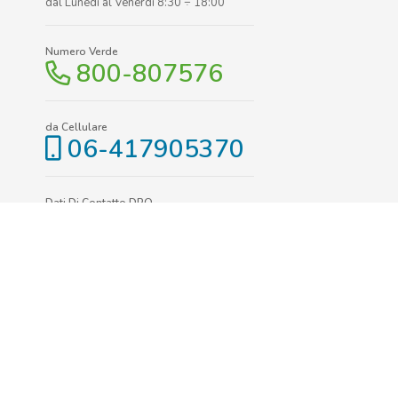
dal Lunedì al Venerdì 8:30 ÷ 18:00
Numero Verde
800-807576
da Cellulare
06-417905370
Dati Di Contatto DPO