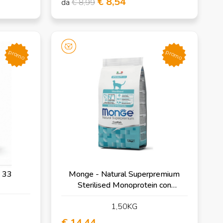
€ 8,54
da
€ 8,99
promo
promo
e 33
Monge - Natural Superpremium
Sterilised Monoprotein con
Merluzzo
1,50KG
€ 14,44