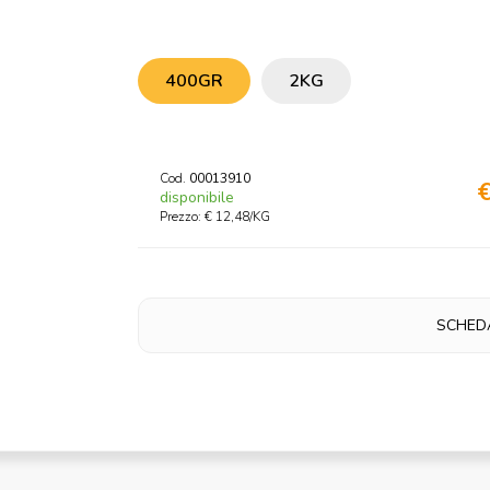
400GR
2KG
Cod.
00013910
€
disponibile
Prezzo: € 12,48/KG
SCHED