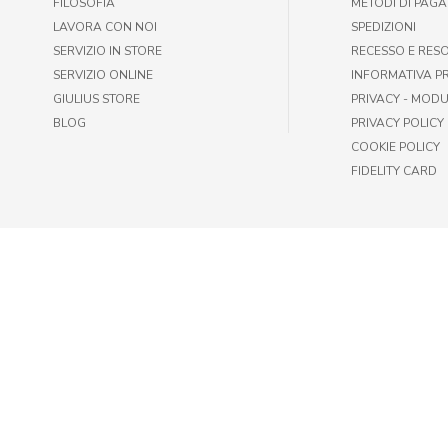
FILOSOFIA
METODI DI PAG
LAVORA CON NOI
SPEDIZIONI
SERVIZIO IN STORE
RECESSO E RES
SERVIZIO ONLINE
INFORMATIVA P
GIULIUS STORE
PRIVACY - MODU
BLOG
PRIVACY POLICY
COOKIE POLICY
FIDELITY CARD
© GIULIUS PET SHOP | FAX +39 06-417905243 | P.IVA IT009