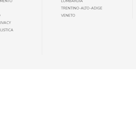
AMENTO
LOMBARDIA
TRENTINO-ALTO-ADIGE
O
VENETO
RIVACY
LISTICA
35301002 |
INFOGIULIUSPETSHOP@DEMAS.IT