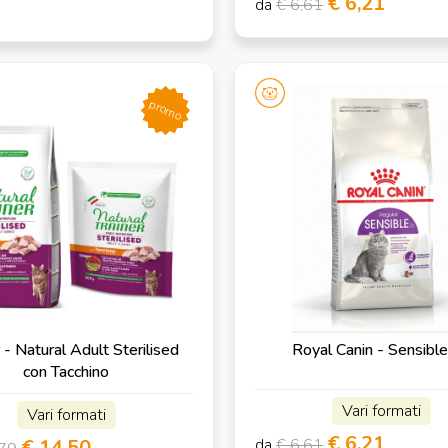
€ 6,21
da
€ 6,61
promo
 - Natural Adult Sterilised
Royal Canin - Sensibl
con Tacchino
Vari formati
Vari formati
€ 6,21
€ 14,50
da
€ 6,61