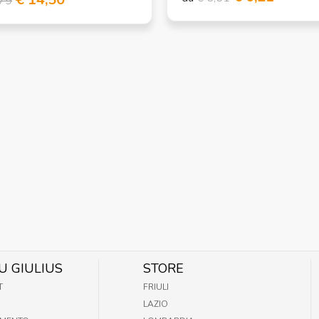
,79
U GIULIUS
STORE
T
FRIULI
LAZIO