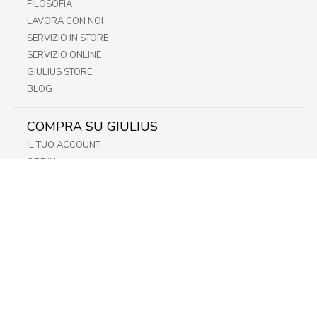
FILOSOFIA
LAVORA CON NOI
SERVIZIO IN STORE
SERVIZIO ONLINE
GIULIUS STORE
BLOG
COMPRA SU GIULIUS
IL TUO ACCOUNT
ORDINI
METODI DI PAGAMENTO
SPEDIZIONI
RECESSO E RESO
INFORMATIVA PRIVACY
PRIVACY - MODULISTICA
PRIVACY POLICY
COOKIE POLICY
FIDELITY CARD