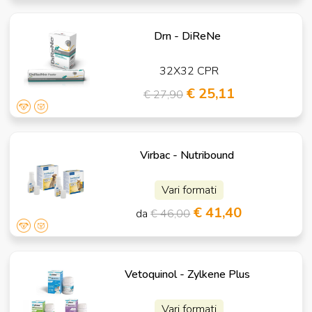
Drn - DiReNe
32X32 CPR
€ 25,11
€ 27,90
Virbac - Nutribound
Vari formati
€ 41,40
da
€ 46,00
Vetoquinol - Zylkene Plus
Vari formati