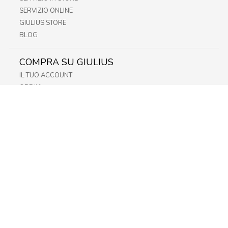
SERVIZIO ONLINE
GIULIUS STORE
BLOG
COMPRA SU GIULIUS
IL TUO ACCOUNT
ORDINI
METODI DI PAGAMENTO
SPEDIZIONI
RECESSO E RESO
INFORMATIVA PRIVACY
PRIVACY - MODULISTICA
PRIVACY POLICY
COOKIE POLICY
FIDELITY CARD
STORE
FRIULI