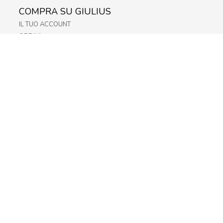
COMPRA SU GIULIUS
IL TUO ACCOUNT
ORDINI
METODI DI PAGAMENTO
SPEDIZIONI
RECESSO E RESO
INFORMATIVA PRIVACY
PRIVACY - MODULISTICA
PRIVACY POLICY
COOKIE POLICY
FIDELITY CARD
STORE
FRIULI
LAZIO
LOMBARDIA
TRENTINO-ALTO-ADIGE
VENETO