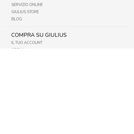
SERVIZIO ONLINE
GIULIUS STORE
BLOG
COMPRA SU GIULIUS
IL TUO ACCOUNT
ORDINI
METODI DI PAGAMENTO
SPEDIZIONI
RECESSO E RESO
INFORMATIVA PRIVACY
PRIVACY - MODULISTICA
PRIVACY POLICY
COOKIE POLICY
FIDELITY CARD
STORE
FRIULI