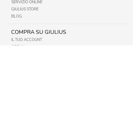
SERVIZIO ONLINE
GIULIUS STORE
BLOG
COMPRA SU GIULIUS
IL TUO ACCOUNT
ORDINI
METODI DI PAGAMENTO
SPEDIZIONI
RECESSO E RESO
INFORMATIVA PRIVACY
PRIVACY - MODULISTICA
PRIVACY POLICY
COOKIE POLICY
FIDELITY CARD
STORE
FRIULI