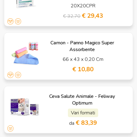
20X20CPR
€ 29,43
€ 32,70
Camon - Panno Magico Super
Assorbente
66 x 43 x 0,20 Cm
€ 10,80
Ceva Salute Animale - Feliway
Optimum
Vari formati
€ 83,39
da