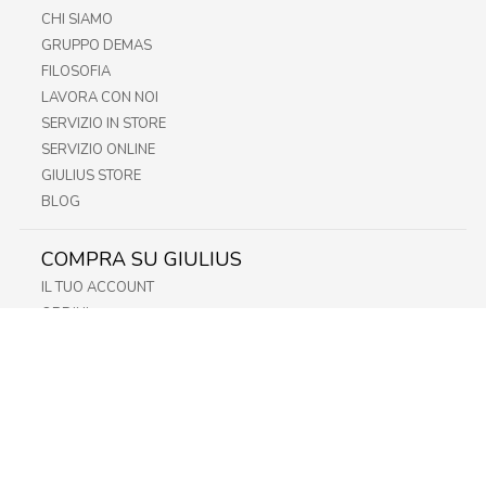
CHI SIAMO
GRUPPO DEMAS
FILOSOFIA
LAVORA CON NOI
SERVIZIO IN STORE
SERVIZIO ONLINE
GIULIUS STORE
BLOG
COMPRA SU GIULIUS
IL TUO ACCOUNT
ORDINI
METODI DI PAGAMENTO
SPEDIZIONI
RECESSO E RESO
INFORMATIVA PRIVACY
PRIVACY - MODULISTICA
PRIVACY POLICY