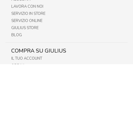
LAVORA CON NOI
SERVIZIO IN STORE
SERVIZIO ONLINE
GIULIUS STORE
BLOG
COMPRA SU GIULIUS
IL TUO ACCOUNT
ORDINI
METODI DI PAGAMENTO
SPEDIZIONI
RECESSO E RESO
INFORMATIVA PRIVACY
PRIVACY - MODULISTICA
PRIVACY POLICY
COOKIE POLICY
FIDELITY CARD