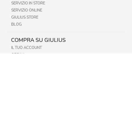
SERVIZIO IN STORE
SERVIZIO ONLINE
GIULIUS STORE
BLOG
COMPRA SU GIULIUS
IL TUO ACCOUNT
ORDINI
METODI DI PAGAMENTO
SPEDIZIONI
RECESSO E RESO
INFORMATIVA PRIVACY
PRIVACY - MODULISTICA
PRIVACY POLICY
COOKIE POLICY
FIDELITY CARD
STORE