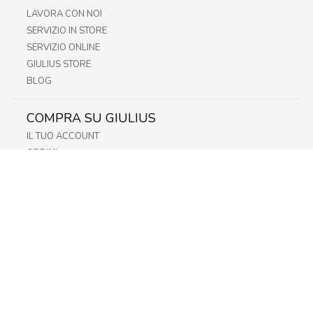
LAVORA CON NOI
SERVIZIO IN STORE
SERVIZIO ONLINE
GIULIUS STORE
BLOG
COMPRA SU GIULIUS
IL TUO ACCOUNT
ORDINI
METODI DI PAGAMENTO
SPEDIZIONI
RECESSO E RESO
INFORMATIVA PRIVACY
PRIVACY - MODULISTICA
PRIVACY POLICY
COOKIE POLICY
FIDELITY CARD