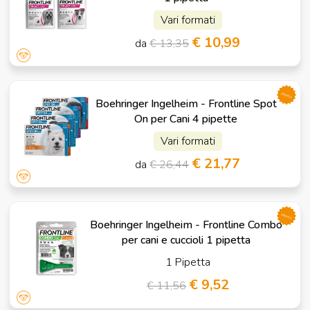
Vari formati
€ 10,99
da
€ 13,35
promo
Boehringer Ingelheim - Frontline Spot
On per Cani 4 pipette
Vari formati
€ 21,77
da
€ 26,44
promo
Boehringer Ingelheim - Frontline Combo
per cani e cuccioli 1 pipetta
1 Pipetta
€ 9,52
€ 11,56