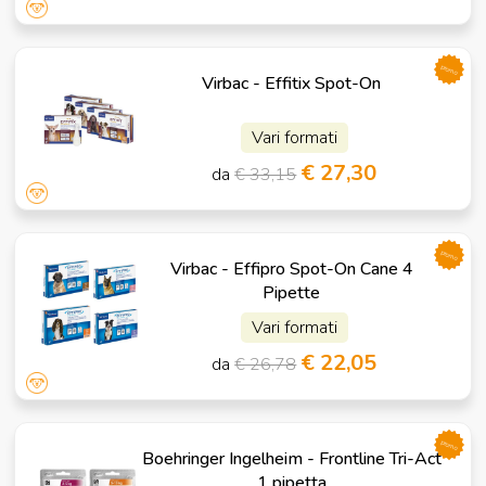
promo
Virbac - Effitix Spot-On
Vari formati
€ 27,30
da
€ 33,15
promo
Virbac - Effipro Spot-On Cane 4
Pipette
Vari formati
€ 22,05
da
€ 26,78
promo
Boehringer Ingelheim - Frontline Tri-Act
1 pipetta