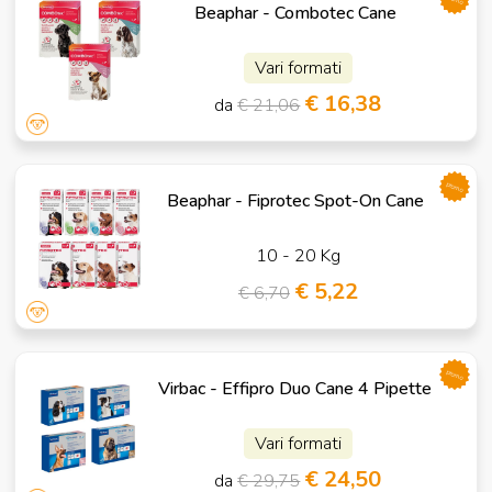
Beaphar - Combotec Cane
Vari formati
€ 16,38
da
€ 21,06
promo
Beaphar - Fiprotec Spot-On Cane
10 - 20 Kg
€ 5,22
€ 6,70
promo
Virbac - Effipro Duo Cane 4 Pipette
Vari formati
€ 24,50
da
€ 29,75