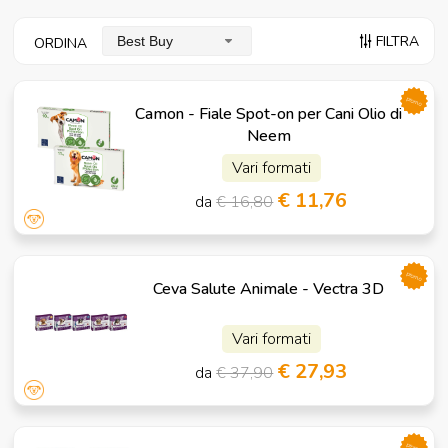
FILTRA
Best Buy
ORDINA
promo
Camon - Fiale Spot-on per Cani Olio di
Neem
Vari formati
€ 11,76
da
€ 16,80
promo
Ceva Salute Animale - Vectra 3D
Vari formati
€ 27,93
da
€ 37,90
promo