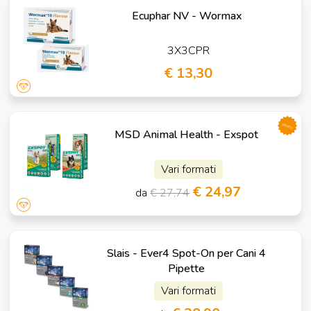
Ecuphar NV - Wormax
3X3CPR
€ 13,30
promo
MSD Animal Health - Exspot
Vari formati
€ 24,97
da
€ 27,74
Slais - Ever4 Spot-On per Cani 4
Pipette
Vari formati