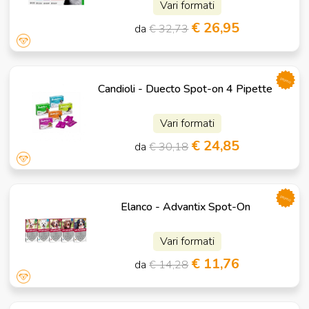
Vari formati
€ 26,95
da
€ 32,73
promo
Candioli - Duecto Spot-on 4 Pipette
Vari formati
€ 24,85
da
€ 30,18
promo
Elanco - Advantix Spot-On
Vari formati
€ 11,76
da
€ 14,28