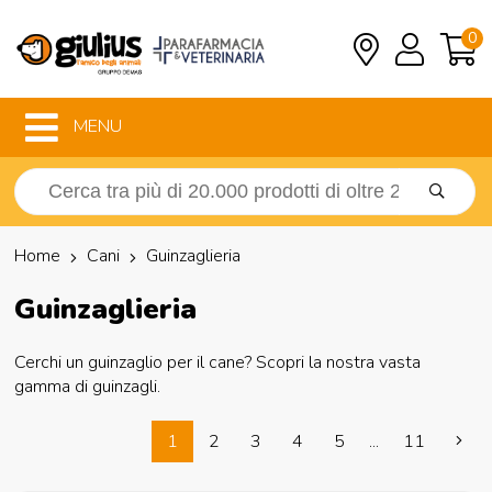
0
MENU
Home
Cani
Guinzaglieria
Guinzaglieria
Cerchi un guinzaglio per il cane? Scopri la nostra vasta
gamma di guinzagli.
1
2
3
4
5
...
11