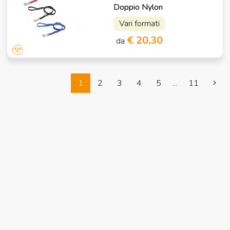
Doppio Nylon
Vari formati
€ 20,30
da
1
2
3
4
5
...
11