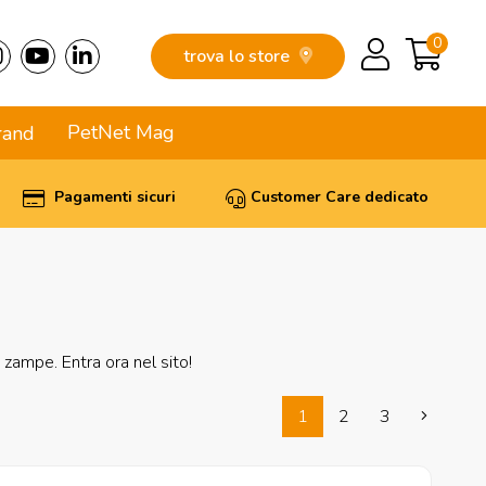
0
trova lo store
PetNet Mag
rand
Pagamenti sicuri
Customer Care dedicato
 zampe. Entra ora nel sito!
1
2
3