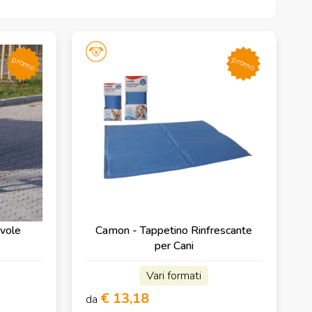
promo
promo
evole
Camon - Tappetino Rinfrescante
per Cani
Vari formati
€ 13,18
da