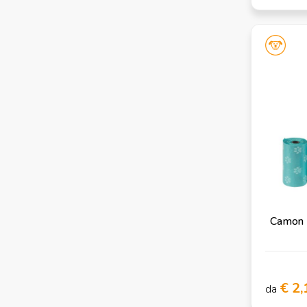
Camon -
€ 2,
da