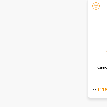
Camon
€ 1
da