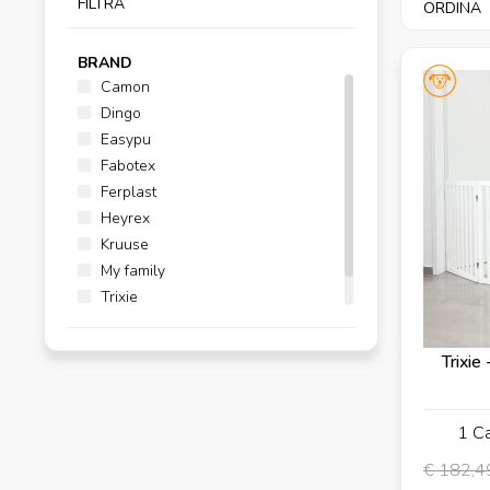
FILTRA
ORDINA
BRAND
Camon
Dingo
Easypu
Fabotex
Ferplast
Heyrex
Kruuse
My family
Trixie
United Pets
Trixie
1 Ca
€ 182,4