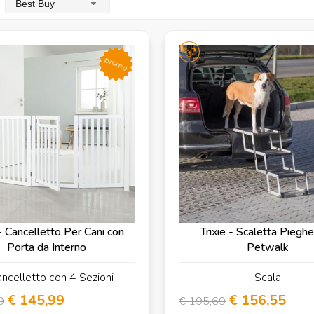
Best Buy
promo
 - Cancelletto Per Cani con
Trixie - Scaletta Piegh
Porta da Interno
Petwalk
ncelletto con 4 Sezioni
Scala
€ 145,99
€ 156,55
9
€ 195,69