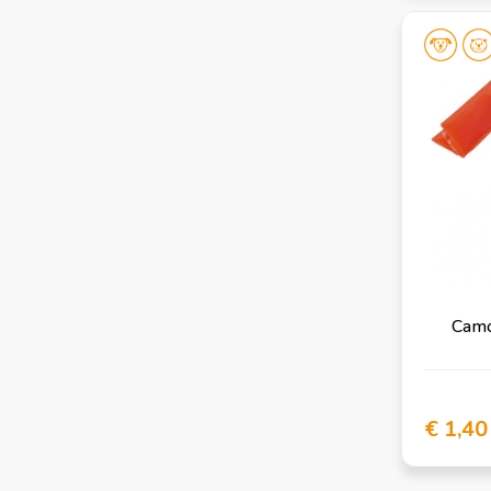
Camo
€ 1,40