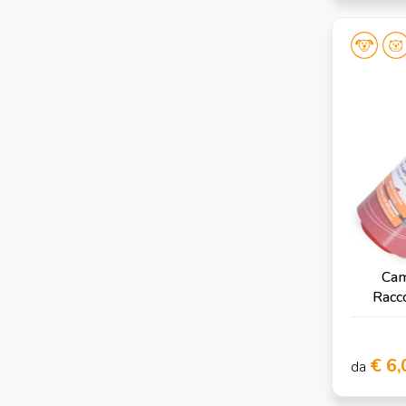
Cam
Racco
€ 6,
da