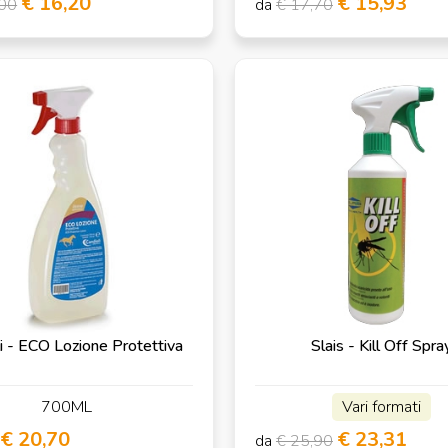
€ 16,20
€ 15,93
,00
da
€ 17,70
i - ECO Lozione Protettiva
Slais - Kill Off Spra
700ML
Vari formati
€ 20,70
€ 23,31
da
€ 25,90