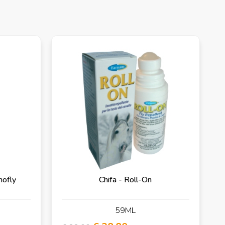
nofly
Chifa - Roll-On
59ML