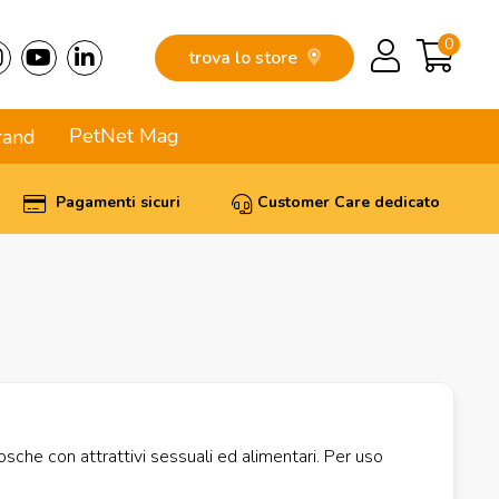
0
trova lo store
PetNet Mag
rand
Pagamenti sicuri
Customer Care dedicato
osche con attrattivi sessuali ed alimentari. Per uso