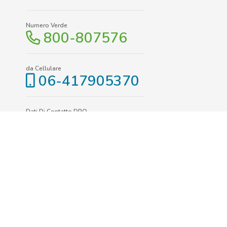
Numero Verde
800-807576
da Cellulare
06-417905370
Dati Di Contatto DPO