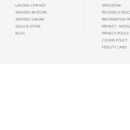
LAVORA CON NOI
SPEDIZIONI
SERVIZIO IN STORE
RECESSO E RES
SERVIZIO ONLINE
INFORMATIVA P
GIULIUS STORE
PRIVACY - MODU
BLOG
PRIVACY POLICY
COOKIE POLICY
FIDELITY CARD
© GIULIUS PET SHOP | FAX +39 06-417905243 | P.IVA IT009