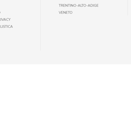
TRENTINO-ALTO-ADIGE
O
VENETO
RIVACY
LISTICA
35301002 |
INFOGIULIUSPETSHOP@DEMAS.IT