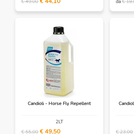
€ 44,10
€ 49,00
da
€ 18
Candioli - Horse Fly Repellent
Candiol
2LT
€ 49,50
€ 55,00
€ 23,00