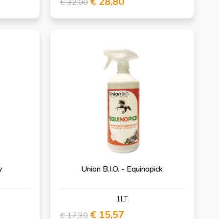
€ 28,80
€ 32,00
y
Union B.I.O. - Equinopick
1LT
€ 15,57
€ 17,30