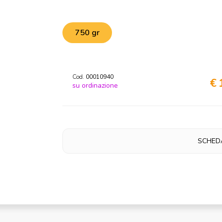
750 gr
Cod.
00010940
€ 
su ordinazione
SCHED