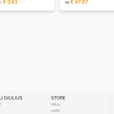
€ 0,63
€ 47,97
0
da
U GIULIUS
STORE
T
FRIULI
LAZIO