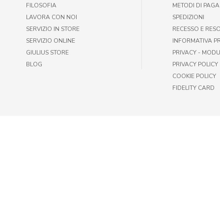
FILOSOFIA
METODI DI PAG
LAVORA CON NOI
SPEDIZIONI
SERVIZIO IN STORE
RECESSO E RES
SERVIZIO ONLINE
INFORMATIVA P
GIULIUS STORE
PRIVACY - MODU
BLOG
PRIVACY POLICY
COOKIE POLICY
FIDELITY CARD
© GIULIUS PET SHOP | FAX +39 06-417905243 | P.IVA IT009