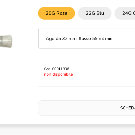
20G Rosa
22G Blu
24G G
Cod.
00011936
non disponibile
SCHED