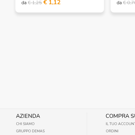
€ 1,12
da
€ 1,25
da
€ 0,7
AZIENDA
COMPRA S
CHI SIAMO
IL TUO ACCOUN
GRUPPO DEMAS
ORDINI