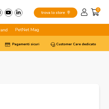
0
trova lo store
PetNet Mag
rand
Pagamenti sicuri
Customer Care dedicato