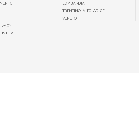
AMENTO
LOMBARDIA
TRENTINO-ALTO-ADIGE
O
VENETO
RIVACY
LISTICA
35301002 |
INFOGIULIUSPETSHOP@DEMAS.IT