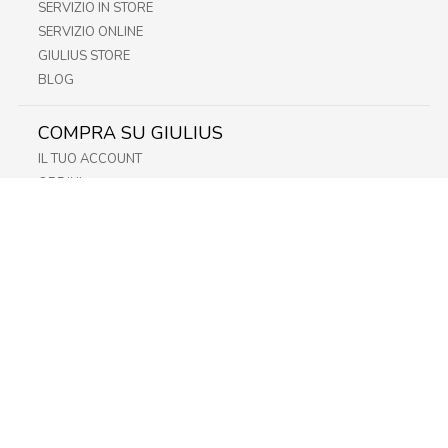
SERVIZIO IN STORE
SERVIZIO ONLINE
GIULIUS STORE
BLOG
COMPRA SU GIULIUS
IL TUO ACCOUNT
ORDINI
METODI DI PAGAMENTO
SPEDIZIONI
RECESSO E RESO
INFORMATIVA PRIVACY
PRIVACY - MODULISTICA
PRIVACY POLICY
COOKIE POLICY
FIDELITY CARD
STORE