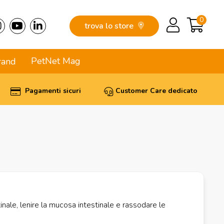
0
trova lo store
PetNet Mag
rand
Pagamenti sicuri
Customer Care dedicato
inale, lenire la mucosa intestinale e rassodare le