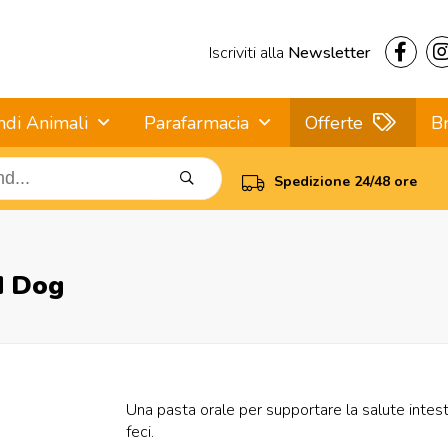
Iscriviti alla
Newsletter
ndi Animali
Parafarmacia
Offerte
B
Spedizione 24/48 ore
d Dog
Una pasta orale per supportare la salute intest
feci.