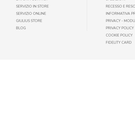
SERVIZIO IN STORE
RECESSO E RES
SERVIZIO ONLINE
INFORMATIVA P
GIULIUS STORE
PRIVACY - MODU
BLOG
PRIVACY POLICY
COOKIE POLICY
FIDELITY CARD
© GIULIUS PET SHOP | FAX +39 06-417905243 | P.IVA IT009