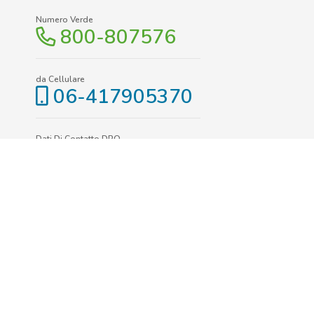
Numero Verde
800-807576
da Cellulare
06-417905370
Dati Di Contatto DPO