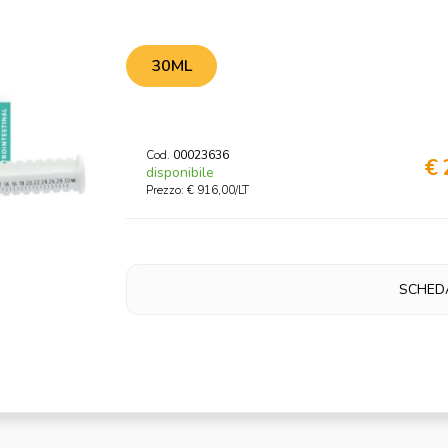
30ML
Cod.
00023636
€ 
disponibile
Prezzo: € 916,00/LT
SCHED