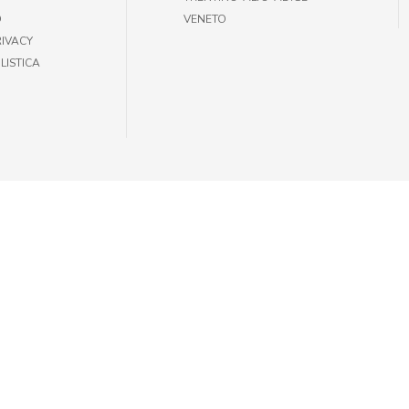
O
VENETO
RIVACY
LISTICA
35301002 |
INFOGIULIUSPETSHOP@DEMAS.IT