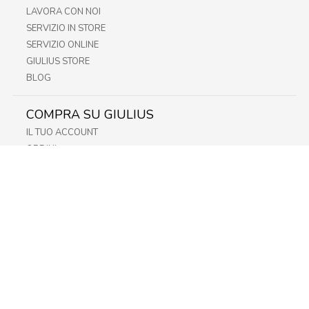
LAVORA CON NOI
SERVIZIO IN STORE
SERVIZIO ONLINE
GIULIUS STORE
BLOG
COMPRA SU GIULIUS
IL TUO ACCOUNT
ORDINI
METODI DI PAGAMENTO
SPEDIZIONI
RECESSO E RESO
INFORMATIVA PRIVACY
PRIVACY - MODULISTICA
PRIVACY POLICY
COOKIE POLICY
FIDELITY CARD