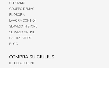
CHI SIAMO
GRUPPO DEMAS
FILOSOFIA
LAVORA CON NOI
SERVIZIO IN STORE
SERVIZIO ONLINE
GIULIUS STORE
BLOG
COMPRA SU GIULIUS
IL TUO ACCOUNT
ORDINI
METODI DI PAGAMENTO
SPEDIZIONI
RECESSO E RESO
INFORMATIVA PRIVACY
PRIVACY - MODULISTICA
PRIVACY POLICY