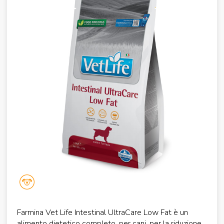
Farmina Vet Life Intestinal UltraCare Low Fat è un
alimento dietetico completo, per cani, per la riduzione