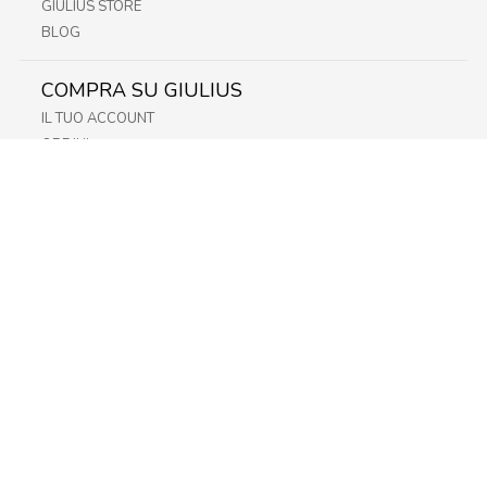
GIULIUS STORE
BLOG
COMPRA SU GIULIUS
IL TUO ACCOUNT
ORDINI
METODI DI PAGAMENTO
SPEDIZIONI
RECESSO E RESO
INFORMATIVA PRIVACY
PRIVACY - MODULISTICA
PRIVACY POLICY
COOKIE POLICY
FIDELITY CARD
STORE
FRIULI
LAZIO