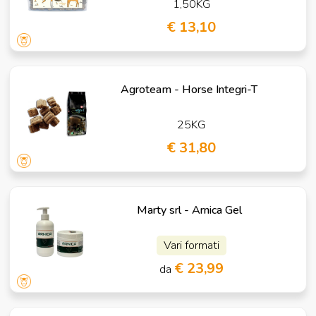
1,50KG
€ 13,10
Agroteam - Horse Integri-T
25KG
€ 31,80
Marty srl - Arnica Gel
Vari formati
€ 23,99
da