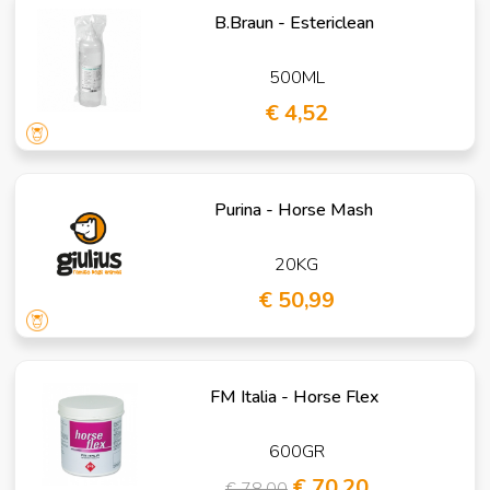
B.Braun - Estericlean
500ML
€ 4,52
Purina - Horse Mash
20KG
€ 50,99
FM Italia - Horse Flex
600GR
€ 70,20
€ 78,00