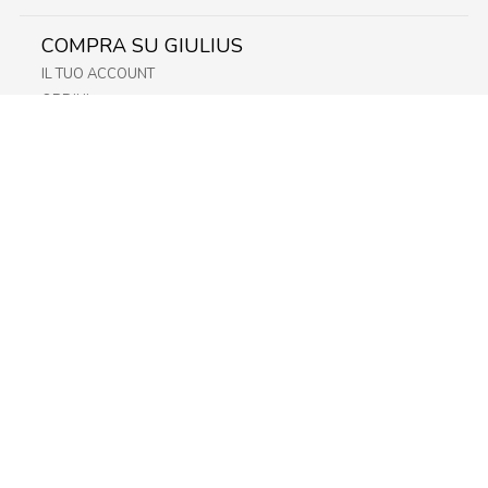
COMPRA SU GIULIUS
IL TUO ACCOUNT
ORDINI
METODI DI PAGAMENTO
SPEDIZIONI
RECESSO E RESO
INFORMATIVA PRIVACY
PRIVACY - MODULISTICA
PRIVACY POLICY
COOKIE POLICY
FIDELITY CARD
STORE
FRIULI
LAZIO
LOMBARDIA
TRENTINO-ALTO-ADIGE