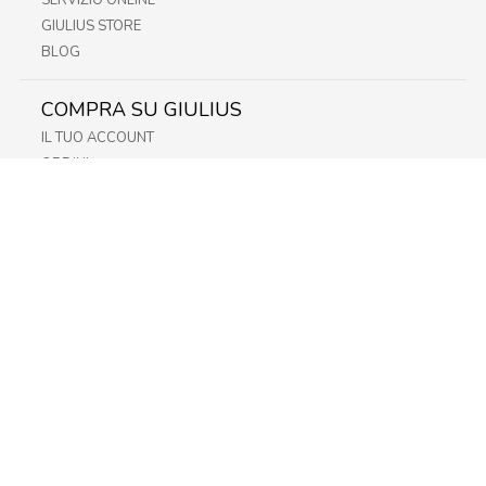
SERVIZIO ONLINE
GIULIUS STORE
BLOG
COMPRA SU GIULIUS
IL TUO ACCOUNT
ORDINI
METODI DI PAGAMENTO
SPEDIZIONI
RECESSO E RESO
INFORMATIVA PRIVACY
PRIVACY - MODULISTICA
PRIVACY POLICY
COOKIE POLICY
FIDELITY CARD
STORE
FRIULI
LAZIO